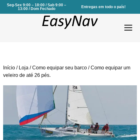
Seg-Sex 9:00 – 18:00 / Sab 9:00 –
Entregas em todo o país!
13:00 / Dom Fechado
Início
/
Loja
/
Como equipar seu barco
/ Como equipar um
Produtos
veleiro de até 26 pés.
Serviços
Sobre Nós
Contactos