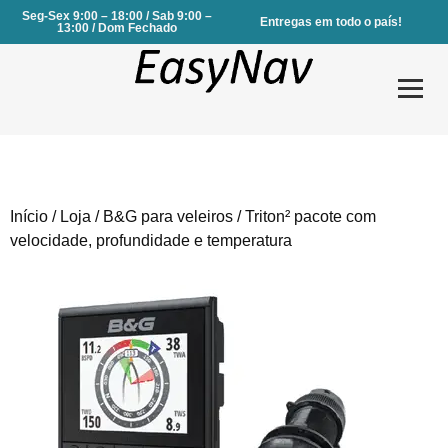
Seg-Sex 9:00 – 18:00 / Sab 9:00 –
Entregas em todo o país!
13:00 / Dom Fechado
Início
/
Loja
/
B&G para veleiros
/ Triton² pacote com
Produtos
velocidade, profundidade e temperatura
Serviços
Sobre Nós
Contactos