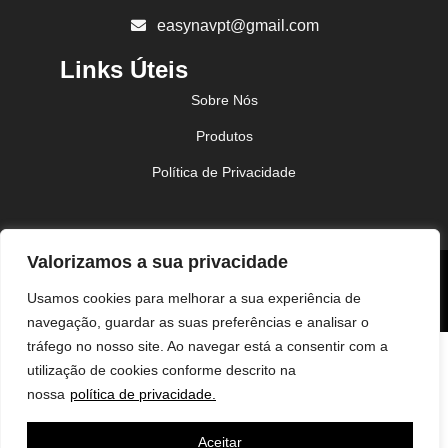
easynavpt@gmail.com
Links Úteis
Sobre Nós
Produtos
Política de Privacidade
Valorizamos a sua privacidade
Política de Privacidade
Usamos cookies para melhorar a sua experiência de
©2026 – Todos os direitos reservados. Desenvolvido por
AB Sites
navegação, guardar as suas preferências e analisar o
tráfego no nosso site. Ao navegar está a consentir com a
utilização de cookies conforme descrito na
nossa
política de privacidade.
Aceitar