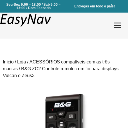
Seg-Sex 9:00 – 18:00 / Sab 9:00 –
Entregas em todo o país!
13:00 / Dom Fechado
Início
/
Loja
/
ACESSÓRIOS compatíveis com as três
Produtos
marcas
/ B&G ZC2 Controle remoto com fio para displays
Vulcan e Zeus3
Serviços
Sobre Nós
Contactos