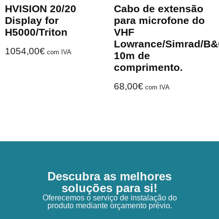
HVISION 20/20
Cabo de extensão
Display for
para microfone do
H5000/Triton
VHF
Lowrance/Simrad/B
1054,00
€
com IVA
10m de
comprimento.
68,00
€
com IVA
Descubra as melhores
soluções para si!
Oferecemos o serviço de instalação do
produto mediante orçamento prévio.