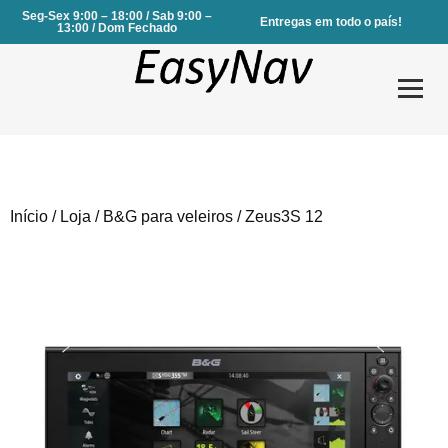
Seg-Sex 9:00 – 18:00 / Sab 9:00 –
Entregas em todo o país!
13:00 / Dom Fechado
Início
/
Loja
/
B&G para veleiros
/ Zeus3S 12
Produtos
Serviços
Sobre Nós
Contactos