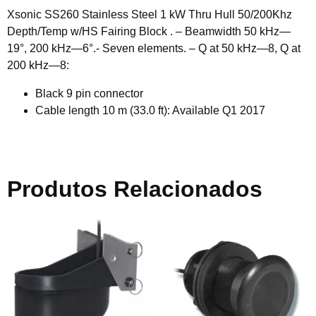
Xsonic SS260 Stainless Steel 1 kW Thru Hull 50/200Khz
Depth/Temp w/HS Fairing Block . – Beamwidth 50 kHz—
19°, 200 kHz—6°.- Seven elements. – Q at 50 kHz—8, Q at
200 kHz—8:
Black 9 pin connector
Cable length 10 m (33.0 ft): Available Q1 2017
Produtos Relacionados