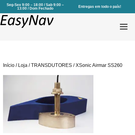
Seg-Sex 9:00 – 18:00 / Sab 9:00 –
Entregas em todo o país!
13:00 / Dom Fechado
Início
/
Loja
/
TRANSDUTORES
/ XSonic Airmar SS260
Produtos
Serviços
Sobre Nós
Contactos