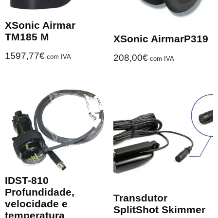
XSonic Airmar
TM185 M
XSonic AirmarP319
1597,77
€
208,00
€
com IVA
com IVA
IDST-810
Profundidade,
Transdutor
velocidade e
SplitShot Skimmer
temperatura