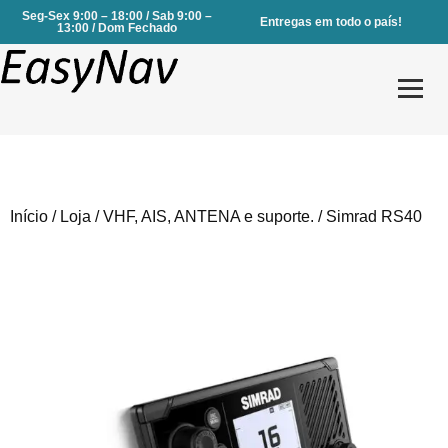
Seg-Sex 9:00 – 18:00 / Sab 9:00 –
Entregas em todo o país!
13:00 / Dom Fechado
Início
/
Loja
/
VHF, AIS, ANTENA e suporte.
/ Simrad RS40
Produtos
Serviços
Sobre Nós
Contactos