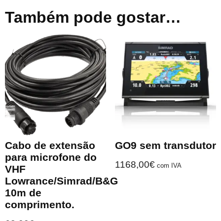
Também pode gostar…
Cabo de extensão
GO9 sem transdutor
para microfone do
1168,00
€
com IVA
VHF
Lowrance/Simrad/B&G
10m de
comprimento.