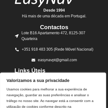
Desde 1994
Há mais de uma década em Portugal.
Contactos
Lote B16 Apartamento 472, 8125-307
Quarteira
+351 918 483 305 (Rede Móvel Nacional)
easynavpt@gmail.com
Links Úteis
Sobre Nós
Valorizamos a sua privacidade
Produtos
Usamos cookies para melhorar a sua experiência de
navegação, guardar as suas preferências e analisar o
Política de Privacidade
tráfego no nosso site. Ao navegar está a consentir com a
utilização de cookies conforme descrito na