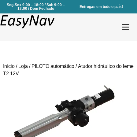
Seg-Sex 9:00 – 18:00 / Sab 9:00 –
Entregas em todo o país!
13:00 / Dom Fechado
Início
/
Loja
/
PILOTO automático
/ Atudor hidráulico do leme
Produtos
T2 12V
Serviços
Sobre Nós
Contactos