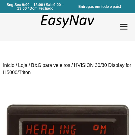
Seg-Sex 9:00 – 18:00 / Sab 9:00 –
Entregas em todo o país!
13:00 / Dom Fechado
Início
/
Loja
/
B&G para veleiros
/ HVISION 30/30 Display for
Produtos
H5000/Triton
Serviços
Sobre Nós
Contactos