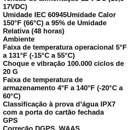
17VDC)
Umidade IEC 60945Umidade Calor
150°F (66°C) a 95% de Umidade
Relativa (48 horas)
Ambiente
Faixa de temperatura operacional 5°F
a 131°F (-15°C a 55°C)
Choque e vibração 100.000 ciclos de
20 G
Faixa de temperatura de
armazenamento 4°F a 140°F (-20°C a
60°C)
Classificação à prova d’água IPX7
com a porta do cartão fechada
GPS
Correção DGPS, WAAS