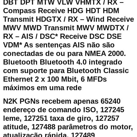
DBT DPT MTW VLW VHMTX / RX –
Compass Receive HDG HDT HDM
Transmit HDGTX / RX – Wind Receive
MWV MWD Transmit MWV MWDTX /
RX – AIS / DSC* Receive DSC DSE
VDM* As sentenças AIS não são
conectadas de ou para NMEA 2000.
Bluetooth Bluetooth 4.0 integrado
com suporte para Bluetooth Classic
Ethernet 2 x 100 Mbit, 6 MFDs
máximos em uma rede
N2K PGNs recebem apenas 65240
endereço de comando ISO, 127245
leme, 127251 taxa de giro, 127257
atitude, 127488 parâmetros do motor,
atualização rápida, 127489