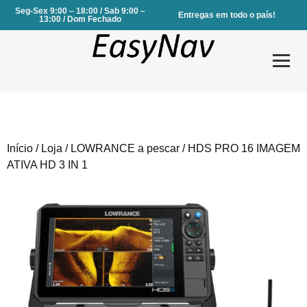
Seg-Sex 9:00 – 18:00 / Sab 9:00 –
Entregas em todo o país!
13:00 / Dom Fechado
Início
/
Loja
/
LOWRANCE a pescar
/ HDS PRO 16 IMAGEM
Produtos
ATIVA HD 3 IN 1
Serviços
Sobre Nós
Contactos