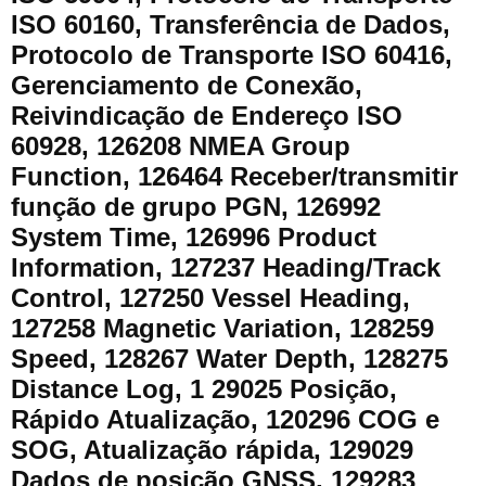
ISO 60160, Transferência de Dados,
Protocolo de Transporte ISO 60416,
Gerenciamento de Conexão,
Reivindicação de Endereço ISO
60928, 126208 NMEA Group
Function, 126464 Receber/transmitir
função de grupo PGN, 126992
System Time, 126996 Product
Information, 127237 Heading/Track
Control, 127250 Vessel Heading,
127258 Magnetic Variation, 128259
Speed, 128267 Water Depth, 128275
Distance Log, 1 29025 Posição,
Rápido Atualização, 120296 COG e
SOG, Atualização rápida, 129029
Dados de posição GNSS, 129283