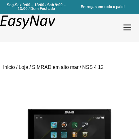
Seg-Sex 9:00 – 18:00 / Sab 9:00 –
Entregas em todo o país!
13:00 / Dom Fechado
Início
/
Loja
/
SIMRAD em alto mar
/ NSS 4 12
Produtos
Serviços
Sobre Nós
Contactos